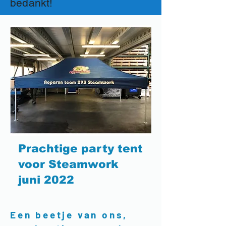
bedankt!
Prachtige party tent
voor Steamwork
juni 2022
Een beetje van ons,