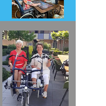
lopen dus achter op school en kunnen
geen goede baan krijgen. De
zomervakantie is 3 maanden maar de
ouders kunnen niet op vakantie want
ze hebben het geld hard nodig. De
kinderen zijn dan ook vaak op straat te
vinden als ze niet op school zijn. Ook
slaan veel kinderen de tijd over waar ze
jeugd kunnen zijn. Omdat veel meiden
al vroeg zwanger worden en de vader
moet dan gaan werken om ze te
onderhouden.
3 jaar geleden is er een Fins echtpaar
naar dat gebied gegaan om de
kinderen te helpen. Samen met hen
hebben wij deze week georganiseerd.