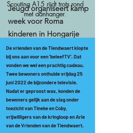
Scouting A15 rijdt trots rond
Jeugd organiseert kamp
met aanhanger
.
week voor Roma
kinderen in Hongarije
(juli 2022)
De vrienden van de Tiendwaert klopte
bij ons aan voor een 'beleefTV'. Dat
vonden we wel een prachtig cadeau.
Twee bewoners onthulde vrijdag 25
juni 2022 de bijzondere televisie.
Nadat er geproost was, konden de
bewoners gelijk aan de slag onder
toezicht van Tineke en Coby,
vrijwilligers van de kringloop en Arie
Wij zijn weer terug van een prachtige
werkweek in Hongarije. En we willen
van de Vrienden van de Tiendwaert.