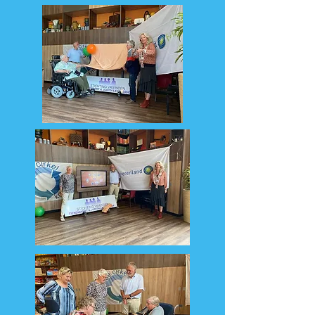
jullie bedanken voor u bijdragen.
Wij hebben een onvergetelijke week
georganiseerd aan de Roma kinderen.
Om te begrijpen waarom we juist hier
naartoe gingen moet u een paar
dingen weten.
In Hongarije krijgen gezinnen met
kinderen veel steun van de overheid.
Hoe meer hoe beter. Vaak hebben
Roma gezinnen veel kinderen maar
voor hen gelden die voordelen niet.
Ook hebben ze te maken met veel
discriminatie vanuit de (traditionele)
Hongaren. Zowel als in werkgevers als
op school van medeleerlingen en
leerkrachten. Veel Roma kinderen