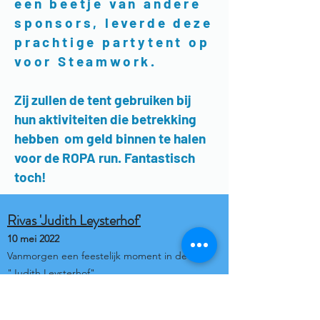
een beetje van andere
sponsors, leverde deze
prachtige partytent op
voor Steamwork.
Zij zullen de tent gebruiken bij
hun aktiviteiten die betrekking
hebben om geld binnen te halen
voor de ROPA run. Fantastisch
toch!
Rivas 'Judith Leysterhof'
10 mei 2022
Vanmorgen een feestelijk moment in de
"Judith Leysterhof"
Door sponsering van kringloop "de Cirkel"
hebben wij een fietslabyrint Silverfit mogen