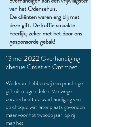
overhandigen aan een vrijwilligster
van het Odensehuis.
De cliënten waren erg blij met
deze gift. De koffie smaakte
heerlijk, zeker met het door ons
gesponsorde gebak!
13 mei 2022 Overhandiging
cheque Groet en Ontmoet
Wederom hebben wij een prachtige
gift uit mogen delen. Vanwege
corona heeft de overhandiging van
de cheque wat later plaats gevonden
maar voor het tweede jaar op rij
mag het