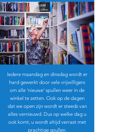
Iedere maandag en dinsdag wordt er
hard gewerkt door vele vrijwilligers
om alle 'nieuwe' spullen weer in de
winkel te zetten. Ook op de dagen
dat we open zijn wordt er steeds van
alles vernieuwd. Dus op welke dag u
ook komt, u wordt altijd verrast met
prachtige spullen.