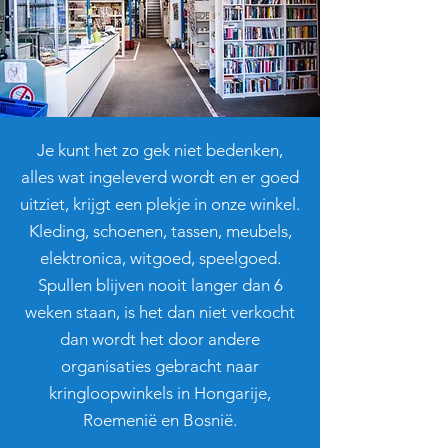
Je kunt het zo gek niet bedenken,
alles wat ingeleverd wordt en er goed
uitziet, krijgt een plekje in onze winkel.
Kleding, schoenen, tassen, meubels,
elektronica, witgoed, speelgoed.
Spullen blijven nooit langer dan 6
weken staan, is het dan niet verkocht
dan wordt het door andere
organisaties gebracht naar
kringloopwinkels in Hongarije,
Roemenië en Bosnië.