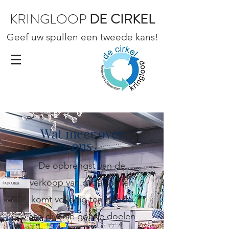
KRINGLOOP
DE CIRKEL
Geef uw spullen een tweede kans!
Wat meer over
ons
De opbrengst van de
verkoop van onze spullen
komt volledig ten goede
aan diverse goede doelen