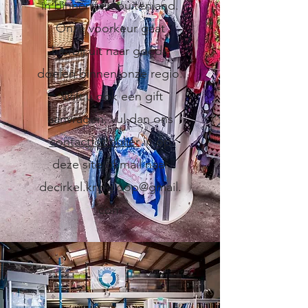
in binnen- en buitenland.
Onze voorkeur gaat
hierbij uit naar goede
doelen binnen onze regio.
Wilt u ook een gift
aanvragen, vul dan ons
contactformulier
in op
deze site of mail naar
decirkel.kringloop@gmail.
com