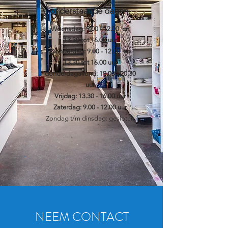
onderstaande dagen.
Woensdag:
9.00 - 12.00
en
13.30 tot 16.00 uur
Donderdag: 9.00 - 12.00 en
13.30 tot 16.00 uur
donderdagavond:
19.00 - 20.30
uur
Vrijdag: 13.30 - 16.00 uur
Zaterdag: 9.00 - 12.00 uur
Zondag t/m dinsdag: gesloten
NEEM CONTACT