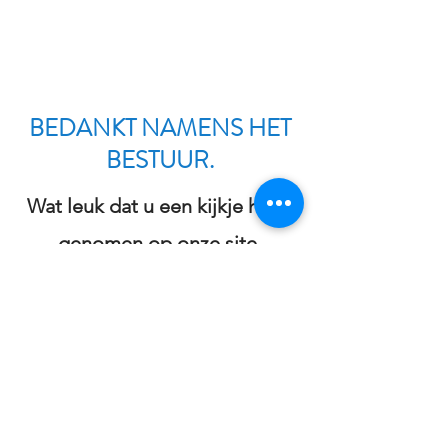
BEDANKT NAMENS HET
BESTUUR.
Wat leuk dat u een kijkje heeft
genomen op onze site.
Heeft u nog vragen of
opmerkingen over onze
kringloopwinkel
dan horen we het graag!
We zien u graag in onze winkel